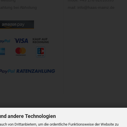
rweisung
mobil: +49 176 62818595
ahlung bei Abholung
mail: info@haas-mainz.de
und andere Technologien
Shopsystem
by Gambio.de © 2023
uch von Drittanbietern, um die ordentliche Funktionsweise der Website zu