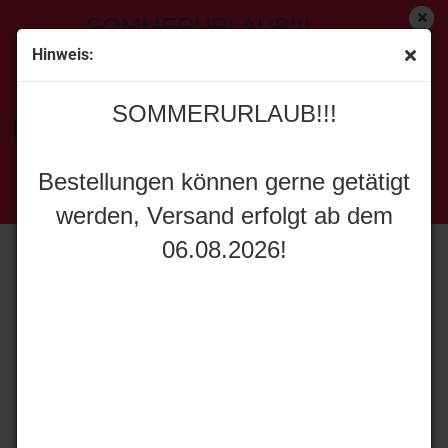
SOMMERURLAUB!!!
Hinweis:
MAN Shop
SOMMERURLAUB!!!
Bestellungen können gerne getätigt
werden, Versand erfolgt ab dem
Bestellungen können gerne getätigt
Sortieren nach
Alle Hersteller
06.08.2026!
werden, Versand erfolgt ab dem
8 pro Seite
06.08.2026!
1
2
»