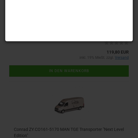
Conrad ZY.CO106-1010 MAN F8 26.280 Meiller
Dreiseitenkipper Baufahrzeug
Lieferzeit:
10-15 Tage
(Ausland abweichend)
119,80 EUR
inkl. 19% MwSt. zzgl.
Versand
IN DEN WARENKORB
Conrad ZY.CO161-5170 MAN TGE Transporter "Next Level
Edition"