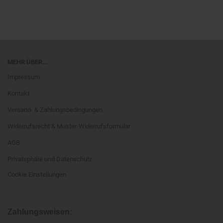
MEHR ÜBER...
Impressum
Kontakt
Versand- & Zahlungsbedingungen
Widerrufsrecht & Muster-Widerrufsformular
AGB
Privatsphäre und Datenschutz
Cookie Einstellungen
Zahlungsweisen: