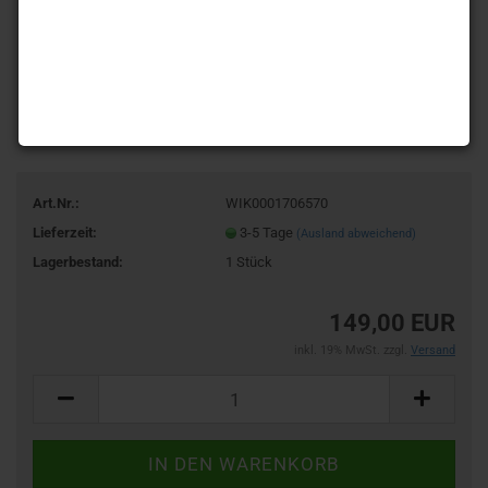
Art.Nr.:
WIK0001706570
Lieferzeit:
3-5 Tage
(Ausland abweichend)
Lagerbestand:
1
Stück
149,00 EUR
inkl. 19% MwSt. zzgl.
Versand