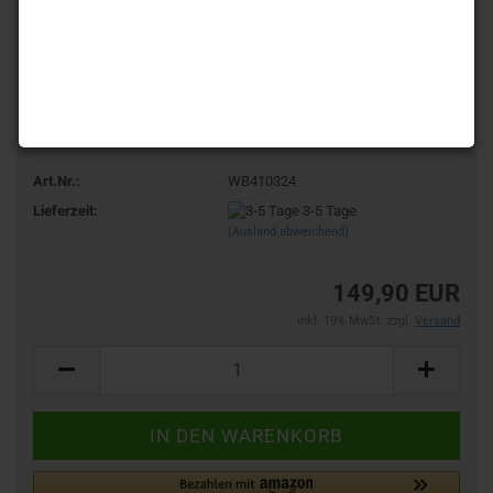
Art.Nr.:
WB410324
Lieferzeit:
3-5 Tage
(Ausland abweichend)
149,90 EUR
inkl. 19% MwSt. zzgl.
Versand