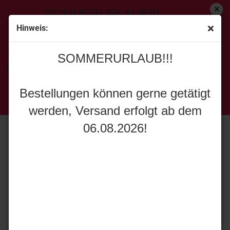
SOMMERURLAUB!!!
Hinweis:
« Erster
[<zurück]
weiter »
Letzter »
SOMMERURLAUB!!!
55
Artikel in dieser Kategorie
Bestellungen können gerne getätigt
Weiss Brothers 410324 Mammoet Taylor forklift
werden, Versand erfolgt ab dem
Bestellungen können gerne getätigt
06.08.2026!
werden, Versand erfolgt ab dem
06.08.2026!