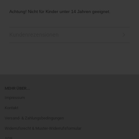
Achtung! Nicht für Kinder unter 14 Jahren geeignet.
Kundenrezensionen
MEHR ÜBER...
Impressum
Kontakt
Versand- & Zahlungsbedingungen
Widerrufsrecht & Muster-Widerrufsformular
AGB