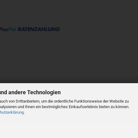
und andere Technologien
Shopsystem
by Gambio.de © 2023
uch von Drittanbietern, um die ordentliche Funktionsweise der Website zu
alysieren und Ihnen ein bestmögliches Einkaufserlebnis bieten zu können.
hutzerklärung
.