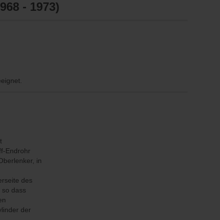
968 - 1973)
eeignet.
t
f-Endrohr
berlenker, in
erseite des
, so dass
en
ylinder der