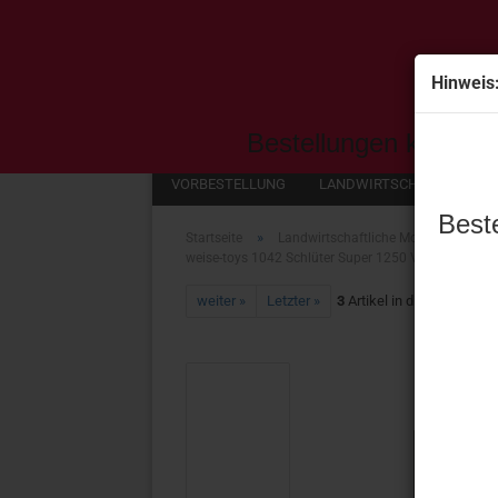
Hinweis
Alle
Bestellungen können 
VORBESTELLUNG
LANDWIRTSCHAFTLICHE M
Best
»
»
Startseite
Landwirtschaftliche Modelle
we
weise-toys 1042 Schlüter Super 1250 V (1968 - 1973
weiter »
Letzter »
3
Artikel in dieser Kategor