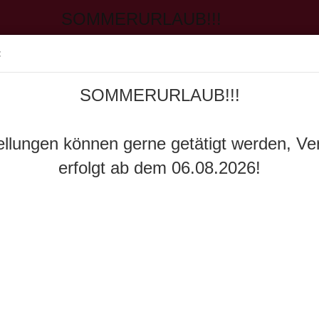
SOMMERURLAUB!!!
:
Sprache auswählen
gerne getätigt werden, Versand erfolgt ab
SOMMERURLAUB!!!
Währung auswählen
ODELLE
LKW-MODELLE & BAUMASCHINEN
KLEMMBAUSTEINE
Lieferland
ellungen können gerne getätigt werden, Ve
»
»
ise-toys
Schlüter
erfolgt ab dem 06.08.2026!
)
ie
weis
Konto erstellen
(196
Passwort verges
Art.Nr
Liefer