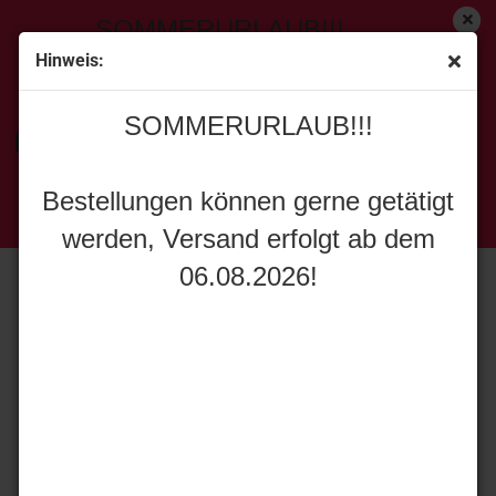
SOMMERURLAUB!!!
Hinweis:
« Erster
[<zurück]
weiter »
Letzter »
SOMMERURLAUB!!!
255
Artikel in dieser Kategorie
Bestellungen können gerne getätigt
WSI Models 51-2175 DENZAI LIEBHERR LTM 1500-8.1
werden, Versand erfolgt ab dem
Bestellungen können gerne getätigt
06.08.2026!
werden, Versand erfolgt ab dem
06.08.2026!