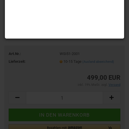
Art.Nr.:
WSI51-2001
Lieferzeit:
10-15 Tage
(Ausland abweichend)
499,00 EUR
inkl. 19% MwSt. zzgl.
Versand