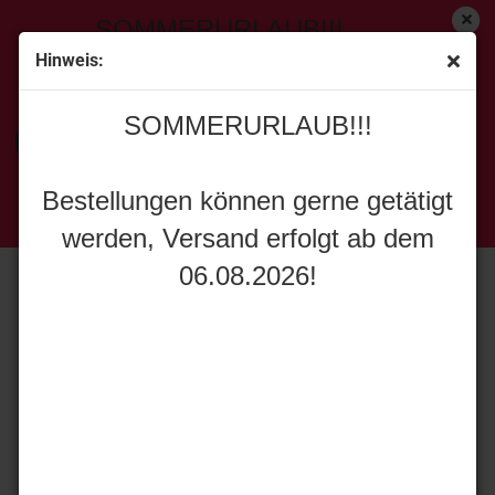
SOMMERURLAUB!!!
Hinweis:
« Erster
[<zurück]
weiter »
Letzter »
SOMMERURLAUB!!!
736
Artikel in dieser Kategorie
Bestellungen können gerne getätigt
WSI Models 12-1024 Straps & Pallets
werden, Versand erfolgt ab dem
Bestellungen können gerne getätigt
06.08.2026!
werden, Versand erfolgt ab dem
06.08.2026!