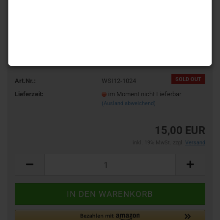
SOLD OUT
Art.Nr.:
WSI12-1024
Lieferzeit:
im Moment nicht Lieferbar
(Ausland abweichend)
15,00 EUR
inkl. 19% MwSt. zzgl.
Versand