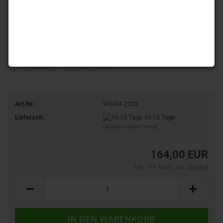
Art.Nr.:
WSI04-2203
Lieferzeit:
10-15 Tage
(Ausland abweichend)
164,00 EUR
inkl. 19% MwSt. zzgl.
Versand