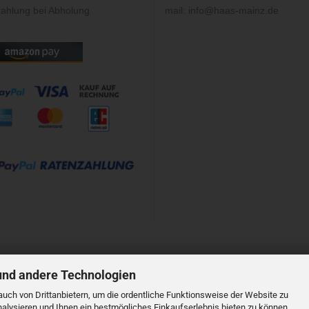
ahlung bei Abholung
mail: info@haas-mainz.de
und andere Technologien
Shopsystem
by Gambio.de © 2023
uch von Drittanbietern, um die ordentliche Funktionsweise der Website zu
alysieren und Ihnen ein bestmögliches Einkaufserlebnis bieten zu können.