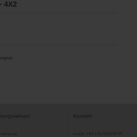
 4X2
eeignet.
lungsweisen:
Kontakt:
rweisung
mobil: +49 176 62818595