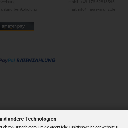
rweisung
mobil: +49 176 62818595
ahlung bei Abholung
mail: info@haas-mainz.de
und andere Technologien
Shopsystem
by Gambio.de © 2023
uch von Drittanbietern, um die ordentliche Funktionsweise der Website zu