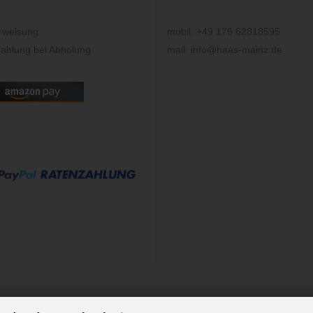
rweisung
mobil: +49 176 62818595
ahlung bei Abholung
mail: info@haas-mainz.de