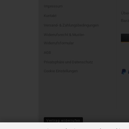
Impressum
Übe
Kontakt
Barz
Versand- & Zahlungsbedingungen
Widerrufsrecht & Muster-
Widerrufsformular
AGB
Privatsphäre und Datenschutz
Cookie Einstellungen
Vertrag widerrufen