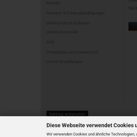
Übe
Kontakt
Barz
Versand- & Zahlungsbedingungen
Widerrufsrecht & Muster-
Widerrufsformular
AGB
Privatsphäre und Datenschutz
Cookie Einstellungen
Vertrag widerrufen
Diese Webseite verwendet Cookies 
Wir verwenden Cookies und ähnliche Technologien, a