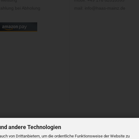
rweisung
mobil: +49 176 62818595
ahlung bei Abholung
mail: info@haas-mainz.de
und andere Technologien
Shopsystem
by Gambio.de © 2023
uch von Drittanbietern, um die ordentliche Funktionsweise der Website zu