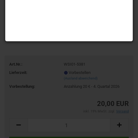
Art.Nr.:
WSI01-5381
Lieferzeit:
Vorbestellen
(Ausland abweichend)
Vorbestellung:
Anzahlung 20 € - 4. Quartal 2026
20,00 EUR
inkl. 19% MwSt. zzgl.
Versand