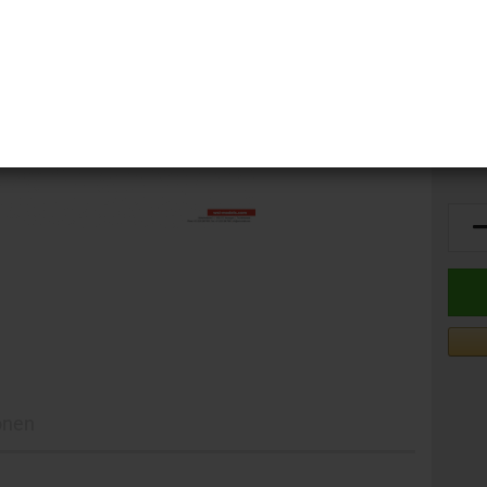
Liefer
Vorbe
onen