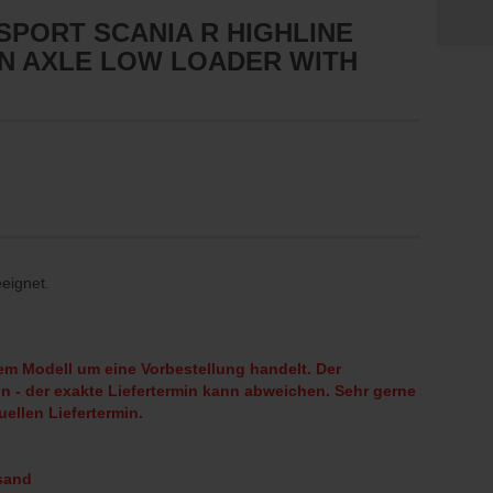
PORT SCANIA R HIGHLINE
ON AXLE LOW LOADER WITH
eeignet.
sem Modell um eine Vorbestellung handelt. Der
in - der exakte Liefertermin kann abweichen. Sehr gerne
uellen Liefertermin.
rsand