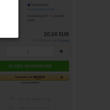
zeit:
Vorbestellen
(Ausland abweichend)
stellung:
Anzahlung 20 € - 3. Quartal
2026
20,00 EUR
inkl. 19% MwSt. zzgl.
Versand
AUF DEN MERKZETTEL
FRAGE ZUM PRODUKT