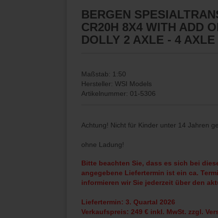
BERGEN SPESIALTRANS
CR20H 8X4 WITH ADD 
DOLLY 2 AXLE - 4 AXLE
Maßstab: 1:50
Hersteller: WSI Models
Artikelnummer: 01-5306
Achtung! Nicht für Kinder unter 14 Jahren g
ohne Ladung!
Bitte beachten Sie, dass es sich bei die
angegebene Liefertermin ist ein ca. Term
informieren wir Sie jederzeit über den akt
Liefertermin: 3. Quartal 2026
Verkaufspreis: 249 € inkl. MwSt. zzgl. Ve