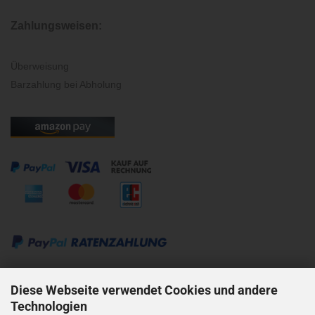
Zahlungsweisen:
Überweisung
Barzahlung bei Abholung
Kontakt:
Diese Webseite verwendet Cookies und andere
Technologien