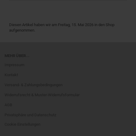
Diesen Artikel haben wir am Freitag, 15. Mai 2026 in den Shop
aufgenommen.
MEHR ÜBER...
Impressum
Kontakt
Versand- & Zahlungsbedingungen
Widerrufsrecht & Muster-Widerrufsformular
AGB
Privatsphäre und Datenschutz
Cookie Einstellungen