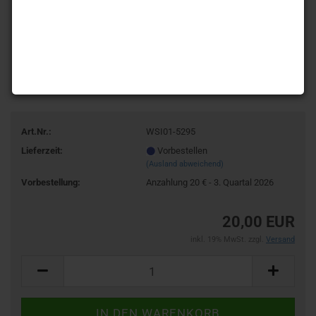
Art.Nr.:
WSI01-5295
Lieferzeit:
Vorbestellen
(Ausland abweichend)
Vorbestellung:
Anzahlung 20 € - 3. Quartal 2026
20,00 EUR
inkl. 19% MwSt. zzgl.
Versand