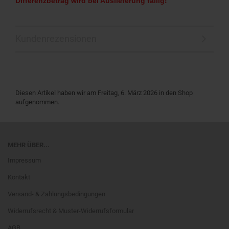
Differenzbetrag wird bei Auslieferung fällig!
Kundenrezensionen
Diesen Artikel haben wir am Freitag, 6. März 2026 in den Shop
aufgenommen.
MEHR ÜBER...
Impressum
Kontakt
Versand- & Zahlungsbedingungen
Widerrufsrecht & Muster-Widerrufsformular
AGB