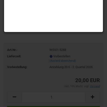
Art.Nr.:
WSI01-5288
Lieferzeit:
Vorbestellen
(Ausland abweichend)
Vorbestellung:
Anzahlung 20 € - 2. Quartal 2026
20,00 EUR
inkl. 19% MwSt. zzgl.
Versand