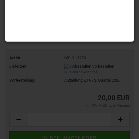
Art.Nr.:
WSI01-5270
Lieferzeit:
Vorbestellen
(Ausland abweichend)
Vorbestellung:
Anzahlung 20 € - 2. Quartal 2026
20,00 EUR
inkl. 19% MwSt. zzgl.
Versand