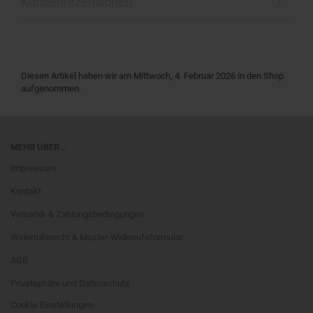
Kundenrezensionen
Diesen Artikel haben wir am Mittwoch, 4. Februar 2026 in den Shop
aufgenommen.
MEHR ÜBER...
Impressum
Kontakt
Versand- & Zahlungsbedingungen
Widerrufsrecht & Muster-Widerrufsformular
AGB
Privatsphäre und Datenschutz
Cookie Einstellungen