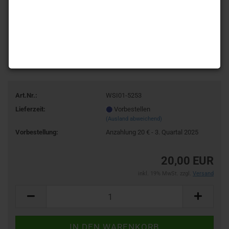
Art.Nr.:
WSI01-5253
Lieferzeit:
Vorbestellen
(Ausland abweichend)
Vorbestellung:
Anzahlung 20 € - 3. Quartal 2025
20,00 EUR
inkl. 19% MwSt. zzgl.
Versand