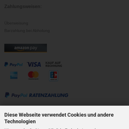
Zahlungsweisen:
Überweisung
Barzahlung bei Abholung
Kontakt:
Diese Webseite verwendet Cookies und andere
Technologien