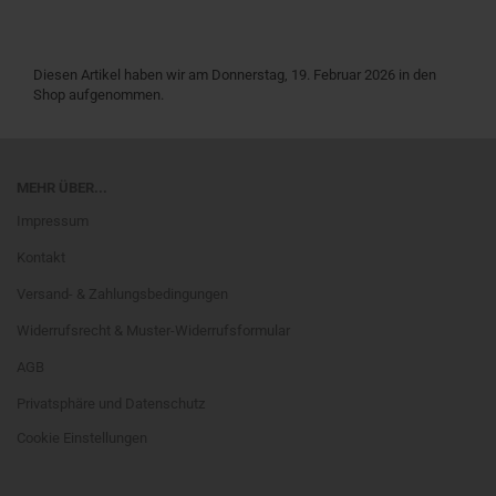
Diesen Artikel haben wir am Donnerstag, 19. Februar 2026 in den
Shop aufgenommen.
MEHR ÜBER...
Impressum
Kontakt
Versand- & Zahlungsbedingungen
Widerrufsrecht & Muster-Widerrufsformular
AGB
Privatsphäre und Datenschutz
Cookie Einstellungen