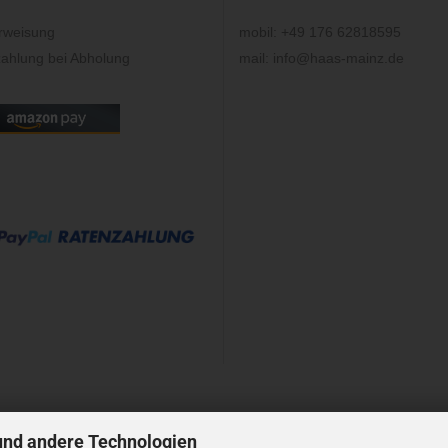
rweisung
mobil: +49 176 62818595
ahlung bei Abholung
mail: info@haas-mainz.de
und andere Technologien