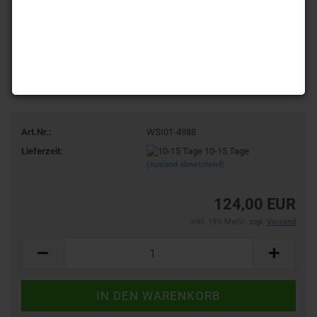
Art.Nr.:
WSI01-4988
Lieferzeit:
10-15 Tage
(Ausland abweichend)
124,00 EUR
inkl. 19% MwSt. zzgl.
Versand