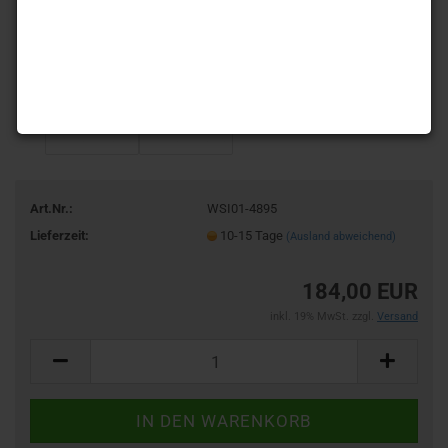
Art.Nr.:
WSI01-4895
Lieferzeit:
10-15 Tage
(Ausland abweichend)
184,00 EUR
inkl. 19% MwSt. zzgl.
Versand