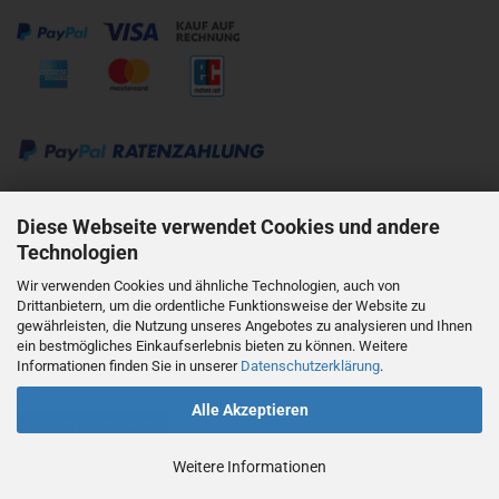
Kontakt:
Diese Webseite verwendet Cookies und andere
Technologien
mobil: +49 176 62818595
Wir verwenden Cookies und ähnliche Technologien, auch von
Drittanbietern, um die ordentliche Funktionsweise der Website zu
mail: info@haas-mainz.de
gewährleisten, die Nutzung unseres Angebotes zu analysieren und Ihnen
ein bestmögliches Einkaufserlebnis bieten zu können. Weitere
Informationen finden Sie in unserer
Datenschutzerklärung
.
Alle Akzeptieren
Vertrag widerrufen
Weitere Informationen
Shopsystem
by Gambio.de © 2023