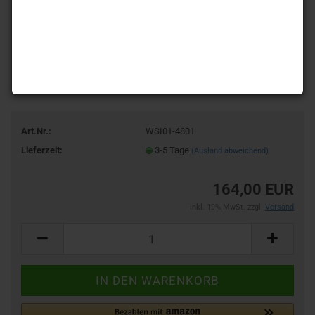
Art.Nr.:
WSI01-4801
Lieferzeit:
3-5 Tage
(Ausland abweichend)
164,00 EUR
inkl. 19% MwSt. zzgl.
Versand