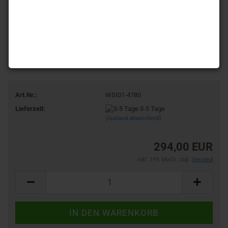
Art.Nr.:
WSI01-4780
Lieferzeit:
3-5 Tage
(Ausland abweichend)
294,00 EUR
inkl. 19% MwSt. zzgl.
Versand