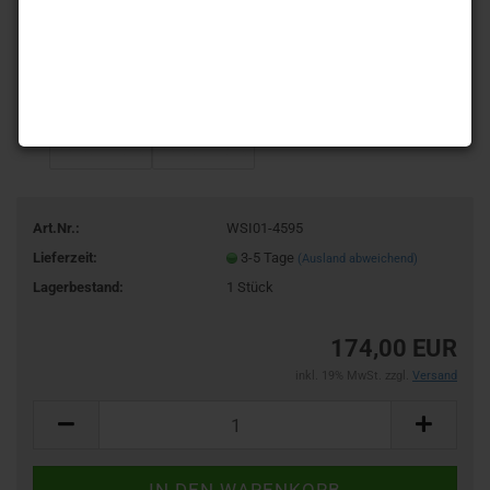
Art.Nr.:
WSI01-4595
Lieferzeit:
3-5 Tage
(Ausland abweichend)
Lagerbestand:
1
Stück
174,00 EUR
inkl. 19% MwSt. zzgl.
Versand