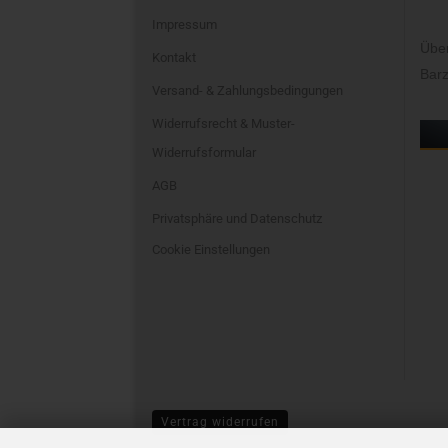
Impressum
Übe
Kontakt
Barz
Versand- & Zahlungsbedingungen
Widerrufsrecht & Muster-
Widerrufsformular
AGB
Privatsphäre und Datenschutz
Cookie Einstellungen
Vertrag widerrufen