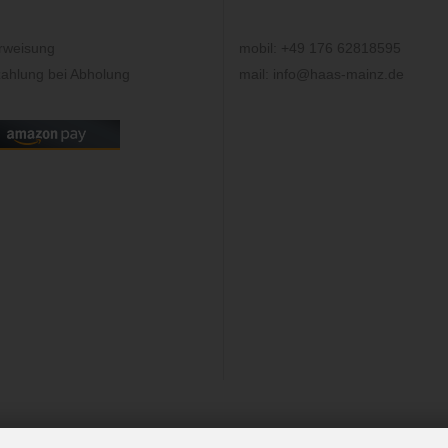
rweisung
mobil: +49 176 62818595
ahlung bei Abholung
mail: info@haas-mainz.de