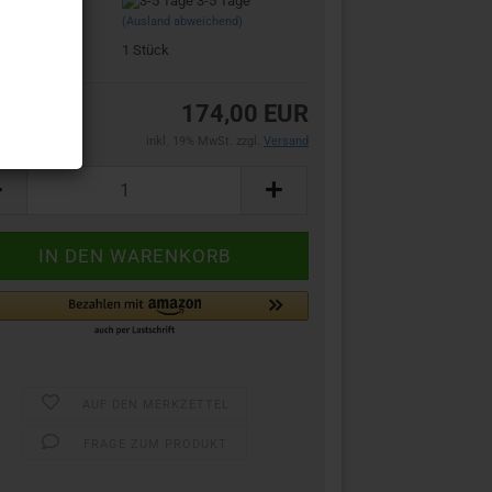
zeit:
3-5 Tage
(Ausland abweichend)
bestand:
1
Stück
174,00 EUR
inkl. 19% MwSt. zzgl.
Versand
AUF DEN MERKZETTEL
FRAGE ZUM PRODUKT