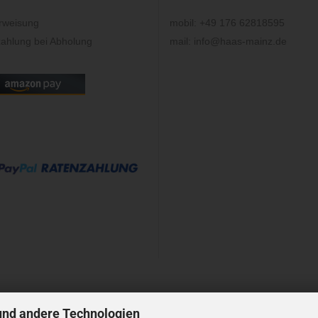
rweisung
mobil: +49 176 62818595
ahlung bei Abholung
mail: info@haas-mainz.de
und andere Technologien