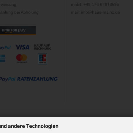
rweisung
mobil: +49 176 62818595
ahlung bei Abholung
mail: info@haas-mainz.de
und andere Technologien
Shopsystem
by Gambio.de © 2023