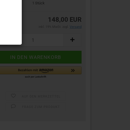
bestand:
1
Stück
148,00 EUR
inkl. 19% MwSt. zzgl.
Versand
AUF DEN MERKZETTEL
FRAGE ZUM PRODUKT