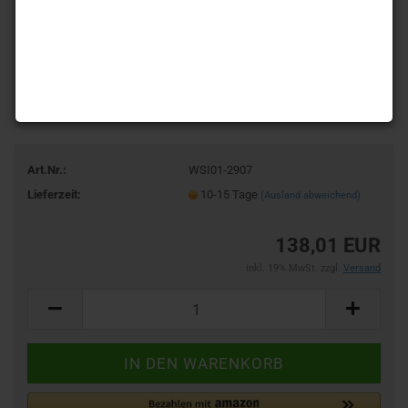
Art.Nr.:
WSI01-2907
Lieferzeit:
10-15 Tage
(Ausland abweichend)
138,01 EUR
inkl. 19% MwSt. zzgl.
Versand