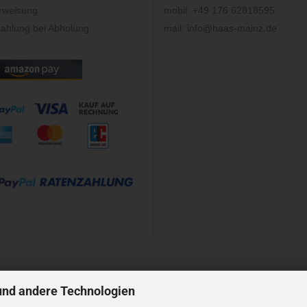
rweisung
mobil: +49 176 62818595
ahlung bei Abholung
mail: info@haas-mainz.de
und andere Technologien
Shopsystem
by Gambio.de © 2023