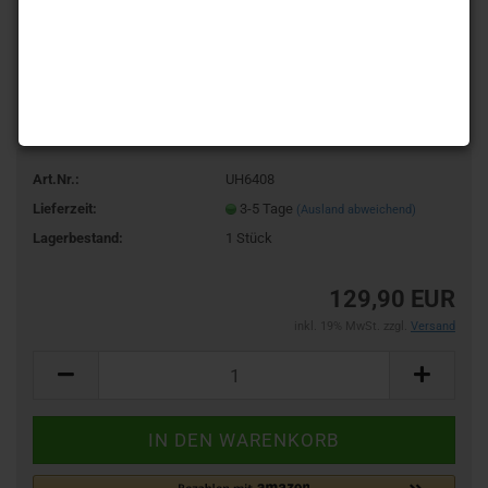
Art.Nr.:
UH6408
Lieferzeit:
3-5 Tage
(Ausland abweichend)
Lagerbestand:
1
Stück
129,90 EUR
inkl. 19% MwSt. zzgl.
Versand