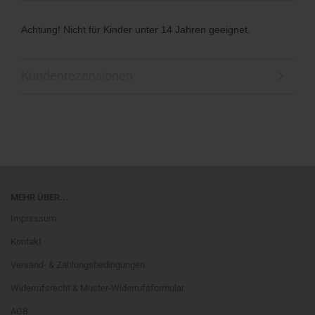
Achtung! Nicht für Kinder unter 14 Jahren geeignet.
Kundenrezensionen
MEHR ÜBER...
Impressum
Kontakt
Versand- & Zahlungsbedingungen
Widerrufsrecht & Muster-Widerrufsformular
AGB