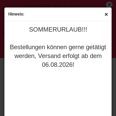
SOMMERURLAUB!!!
Hinweis:
« Erster
[<zurück]
weiter »
Letzter »
SOMMERURLAUB!!!
151
Artikel in dieser Kategorie
Bestellungen können gerne getätigt
Universal Hobbies 6408 Schuitemaker Rapide 8400
werden, Versand erfolgt ab dem
Bestellungen können gerne getätigt
06.08.2026!
werden, Versand erfolgt ab dem
06.08.2026!