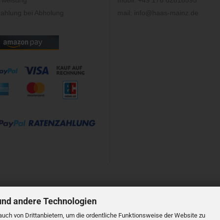
rweisung
mobil: +49 176 62818595
ahlung bei Abholung
mail: info@haas-mainz.de
und andere Technologien
Shopsystem
by Gambio.de © 2023
uch von Drittanbietern, um die ordentliche Funktionsweise der Website zu