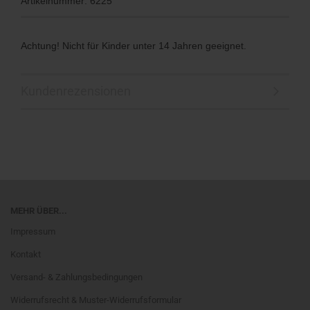
Artikelnummer: 6225
Achtung! Nicht für Kinder unter 14 Jahren geeignet.
Kundenrezensionen
MEHR ÜBER...
Impressum
Kontakt
Versand- & Zahlungsbedingungen
Widerrufsrecht & Muster-Widerrufsformular