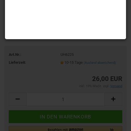
Art.Nr.:
UH6225
Lieferzeit:
10-15 Tage
(Ausland abweichend)
26,00 EUR
inkl. 19% MwSt. zzgl.
Versand