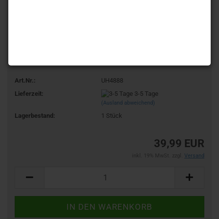
Art.Nr.:
UH4888
Lieferzeit:
3-5 Tage
(Ausland abweichend)
Lagerbestand:
1
Stück
39,99 EUR
inkl. 19% MwSt. zzgl.
Versand