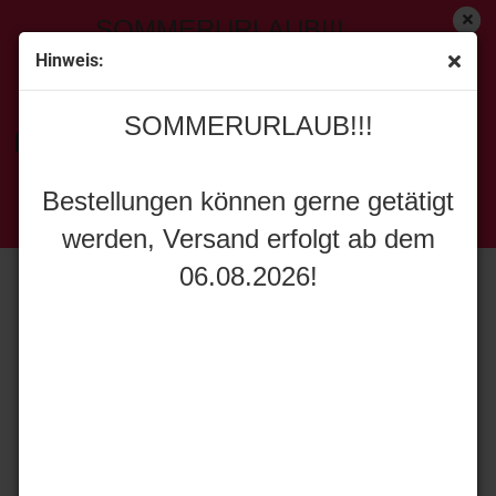
SOMMERURLAUB!!!
Hinweis:
« Erster
[<zurück]
weiter »
Letzter »
SOMMERURLAUB!!!
151
Artikel in dieser Kategorie
Bestellungen können gerne getätigt
Universal Hobbies 4888 Vicon RV 5220
werden, Versand erfolgt ab dem
Bestellungen können gerne getätigt
06.08.2026!
werden, Versand erfolgt ab dem
06.08.2026!