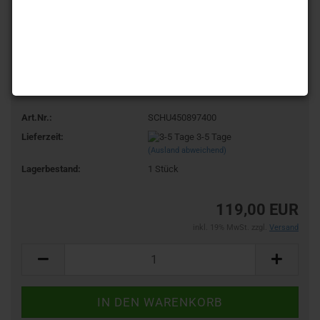
Art.Nr.:
SCHU450897400
Lieferzeit:
3-5 Tage
(Ausland abweichend)
Lagerbestand:
1
Stück
119,00 EUR
inkl. 19% MwSt. zzgl.
Versand