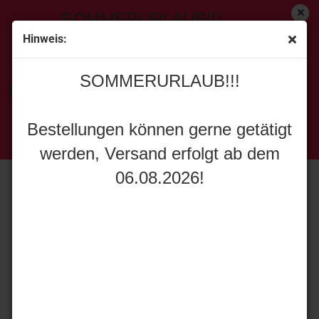
SOMMERURLAUB!!!
Hinweis:
« Erster
[<zurück]
weiter »
Letzter »
SOMMERURLAUB!!!
24
Artikel in dieser Kategorie
Bestellungen können gerne getätigt
Schuco 450897400 Fortschritt ZT 300 GB in grün
werden, Versand erfolgt ab dem
Bestellungen können gerne getätigt
06.08.2026!
werden, Versand erfolgt ab dem
06.08.2026!