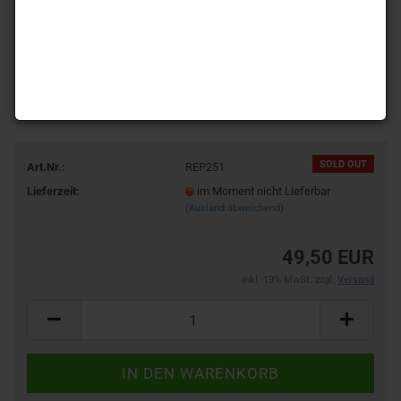
SOLD OUT
Art.Nr.:
REP251
Lieferzeit:
im Moment nicht Lieferbar
(Ausland abweichend)
49,50 EUR
inkl. 19% MwSt. zzgl.
Versand