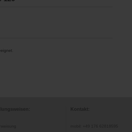
eeignet.
lungsweisen:
Kontakt:
rweisung
mobil: +49 176 62818595