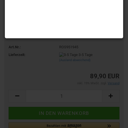
Art.Nr.:
ROS951945
Lieferzeit:
3-5 Tage
(Ausland abweichend)
89,90 EUR
inkl. 19% MwSt. zzgl.
Versand