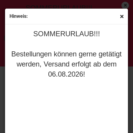
SOMMERURLAUB!!!
Hinweis:
« Erster
[<zurück]
SOMMERURLAUB!!!
56
Artikel in dieser Kategorie
Bestellungen können gerne getätigt
ROS 951945 Fendt Favorit 3 mit Seitenmäher 2WD
werden, Versand erfolgt ab dem
Bestellungen können gerne getätigt
06.08.2026!
werden, Versand erfolgt ab dem
06.08.2026!