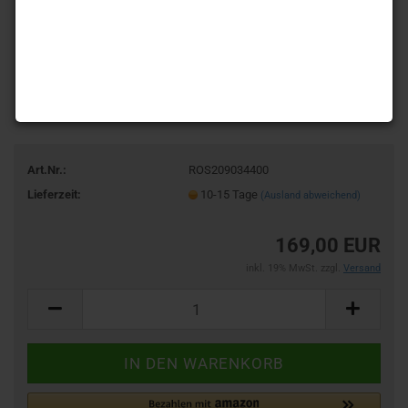
Art.Nr.:
ROS209034400
Lieferzeit:
10-15 Tage
(Ausland abweichend)
169,00 EUR
inkl. 19% MwSt. zzgl.
Versand