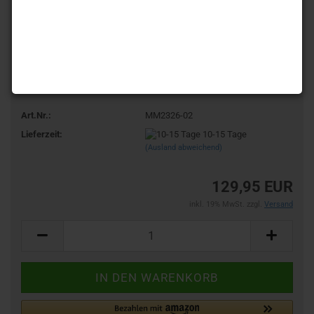
Art.Nr.:
MM2326-02
Lieferzeit:
10-15 Tage
(Ausland abweichend)
129,95 EUR
inkl. 19% MwSt. zzgl.
Versand