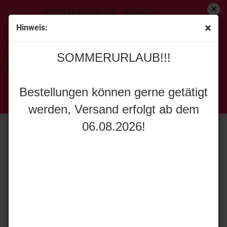
SOMMERURLAUB!!!
Hinweis:
« Erster
[<zurück]
weiter »
Letzter »
SOMMERURLAUB!!!
129
Artikel in dieser Kategorie
Bestellungen können gerne getätigt
MarGe Models 2326-02 D-Tec Tankauflieger gelb
werden, Versand erfolgt ab dem
Bestellungen können gerne getätigt
06.08.2026!
werden, Versand erfolgt ab dem
06.08.2026!