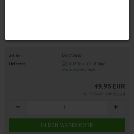
Art.Nr.:
MM2324-03
Lieferzeit:
10-15 Tage
(Ausland abweichend)
49,95 EUR
inkl. 19% MwSt. zzgl.
Versand