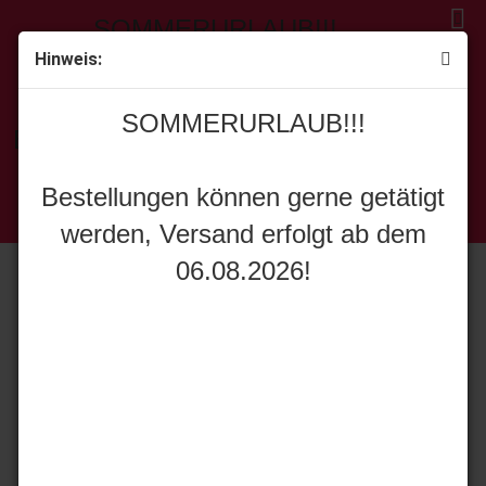
SOMMERURLAUB!!!
Hinweis:
« Erster
[<zurück]
weiter »
Letzter »
SOMMERURLAUB!!!
129
Artikel in dieser Kategorie
Bestellungen können gerne getätigt
MarGe Models 2321-02 Volvo FH5 truck 6x2 anthrazit
werden, Versand erfolgt ab dem
Bestellungen können gerne getätigt
06.08.2026!
werden, Versand erfolgt ab dem
06.08.2026!