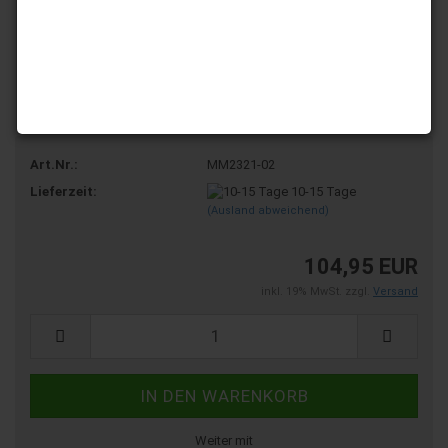
Art.Nr.:
MM2321-02
Lieferzeit:
10-15 Tage
(Ausland abweichend)
104,95 EUR
inkl. 19% MwSt. zzgl.
Versand
Weiter mit