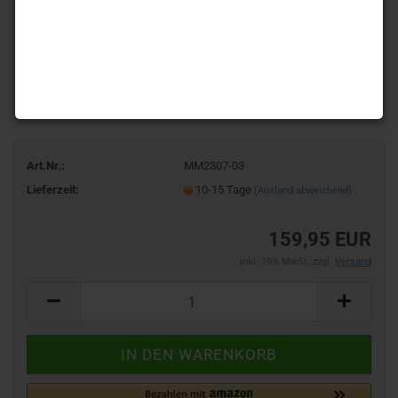
Art.Nr.:
MM2307-03
Lieferzeit:
10-15 Tage
(Ausland abweichend)
159,95 EUR
inkl. 19% MwSt. zzgl.
Versand