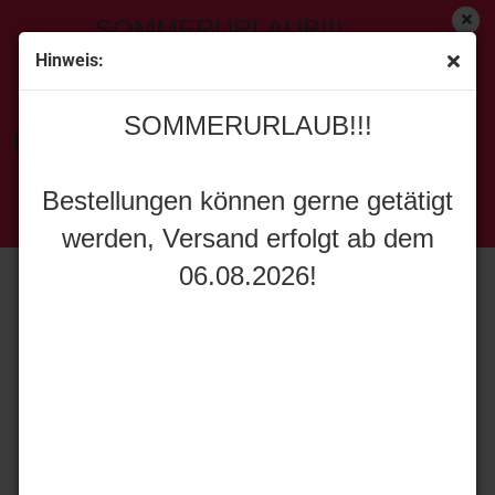
SOMMERURLAUB!!!
Hinweis:
« Erster
[<zurück]
weiter »
Letzter »
SOMMERURLAUB!!!
129
Artikel in dieser Kategorie
Bestellungen können gerne getätigt
MarGe Models 2015-03 Scania R500 6x2 rot
werden, Versand erfolgt ab dem
Bestellungen können gerne getätigt
06.08.2026!
werden, Versand erfolgt ab dem
06.08.2026!