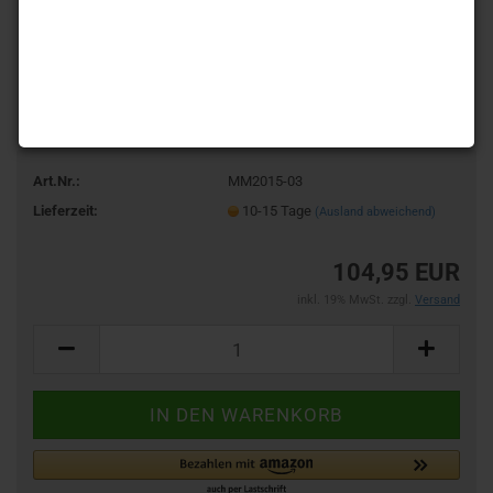
Art.Nr.:
MM2015-03
Lieferzeit:
10-15 Tage
(Ausland abweichend)
104,95 EUR
inkl. 19% MwSt. zzgl.
Versand