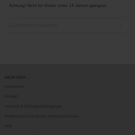
Achtung! Nicht für Kinder unter 14 Jahren geeignet.
Kundenrezensionen
MEHR ÜBER...
Impressum
Kontakt
Versand- & Zahlungsbedingungen
Widerrufsrecht & Muster-Widerrufsformular
AGB