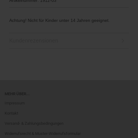
Artikelnummer: 1912-03
Achtung! Nicht für Kinder unter 14 Jahren geeignet.
Kundenrezensionen
MEHR ÜBER...
Impressum
Kontakt
Versand- & Zahlungsbedingungen
Widerrufsrecht & Muster-Widerrufsformular