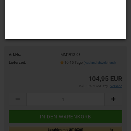
Art.Nr.:
MM1912-03
Lieferzeit:
10-15 Tage
(Ausland abweichend)
104,95 EUR
inkl. 19% MwSt. zzgl.
Versand