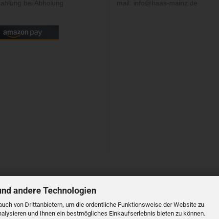
ahlung bei Abholung
mail: info@haas-mainz.de
und andere Technologien
Shopsystem
by Gambio.de © 2023
uch von Drittanbietern, um die ordentliche Funktionsweise der Website zu
alysieren und Ihnen ein bestmögliches Einkaufserlebnis bieten zu können.