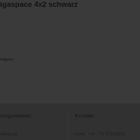
igaspace 4x2 schwarz
eeignet.
lungsweisen:
Kontakt:
rweisung
mobil: +49 176 62818595