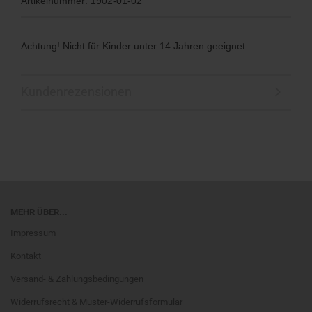
Artikelnummer: 1902-01-02
Achtung! Nicht für Kinder unter 14 Jahren geeignet.
Kundenrezensionen
MEHR ÜBER...
Impressum
Kontakt
Versand- & Zahlungsbedingungen
Widerrufsrecht & Muster-Widerrufsformular