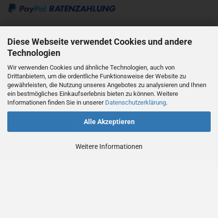
Kontakt:
Diese Webseite verwendet Cookies und andere
Technologien
mobil: +49 176 62818595
Wir verwenden Cookies und ähnliche Technologien, auch von
Drittanbietern, um die ordentliche Funktionsweise der Website zu
mail: info@haas-mainz.de
gewährleisten, die Nutzung unseres Angebotes zu analysieren und Ihnen
ein bestmögliches Einkaufserlebnis bieten zu können. Weitere
Informationen finden Sie in unserer
Datenschutzerklärung
.
Alle Akzeptieren
Vertrag widerrufen
Weitere Informationen
Shopsystem
by Gambio.de © 2023