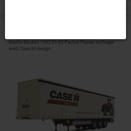
« Erster
[<zurück]
weiter »
Letzter »
129
Artikel in dieser Kategorie
MarGe Models 1902-01-02 Pacton Planen Auflieger
weiß Case IH design