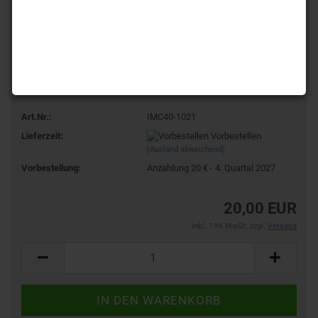
Art.Nr.:
IMC40-1021
Lieferzeit:
Vorbestellen
(Ausland abweichend)
Vorbestellung:
Anzahlung 20 € - 4. Quartal 2027
20,00 EUR
inkl. 19% MwSt. zzgl.
Versand