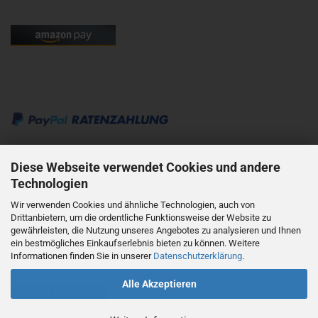
Kontakt:
Diese Webseite verwendet Cookies und andere
Technologien
mobil: +49 176 62818595
Wir verwenden Cookies und ähnliche Technologien, auch von
Drittanbietern, um die ordentliche Funktionsweise der Website zu
mail: info@haas-mainz.de
gewährleisten, die Nutzung unseres Angebotes zu analysieren und Ihnen
ein bestmögliches Einkaufserlebnis bieten zu können. Weitere
Informationen finden Sie in unserer
Datenschutzerklärung
.
Alle Akzeptieren
Vertrag widerrufen