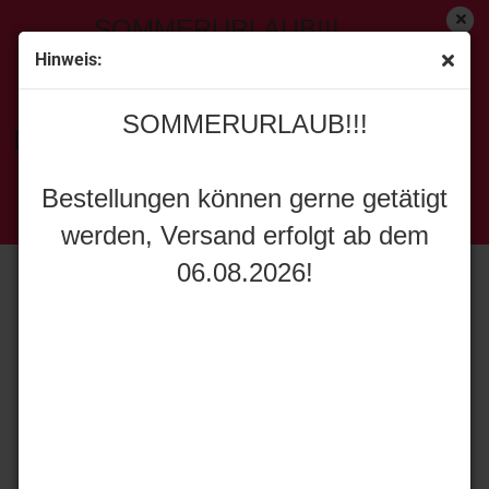
SOMMERURLAUB!!!
Hinweis:
« Erster
[<zurück]
weiter »
SOMMERURLAUB!!!
20
Artikel in dieser Kategorie
Bestellungen können gerne getätigt
IMC Models 40-1021 SANY SAC2500E MOBILE CRANE
werden, Versand erfolgt ab dem
Bestellungen können gerne getätigt
06.08.2026!
werden, Versand erfolgt ab dem
06.08.2026!