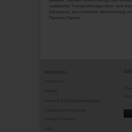
geliefert. Darüber hinaus verfügt das Mode
realistische Transportkonfiguration, eine fot
Karosserie, eine kratzfeste Beschichtung un
Pantone-Farben.
Zah
MEHR ÜBER...
Impressum
Übe
Kontakt
Barz
Versand- & Zahlungsbedingungen
Widerrufsrecht & Muster-
Widerrufsformular
AGB