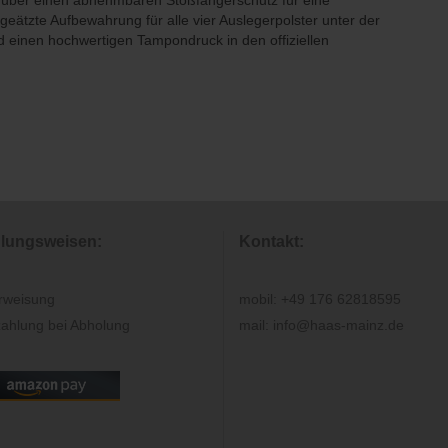
ll über einen abnehmbaren Stoßfängerschutz für eine
ogeätzte Aufbewahrung für alle vier Auslegerpolster unter der
d einen hochwertigen Tampondruck in den offiziellen
lungsweisen:
Kontakt:
rweisung
mobil: +49 176 62818595
ahlung bei Abholung
mail: info@haas-mainz.de