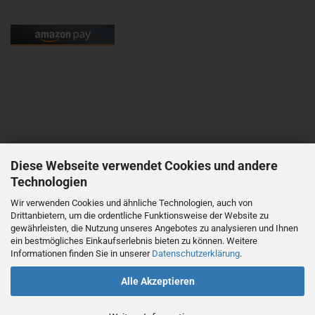
Kontakt:
Diese Webseite verwendet Cookies und andere
Technologien
mobil: +49 176 62818595
Wir verwenden Cookies und ähnliche Technologien, auch von
Drittanbietern, um die ordentliche Funktionsweise der Website zu
mail: info@haas-mainz.de
gewährleisten, die Nutzung unseres Angebotes zu analysieren und Ihnen
ein bestmögliches Einkaufserlebnis bieten zu können. Weitere
Informationen finden Sie in unserer
Datenschutzerklärung
.
Alle Akzeptieren
Vertrag widerrufen