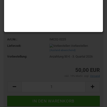
Art.Nr.:
IMC32-0225
Lieferzeit:
Vorbestellen
(Ausland abweichend)
Vorbestellung:
Anzahlung 50 € - 3. Quartal 2026
50,00 EUR
inkl. 19% MwSt. zzgl.
Versand