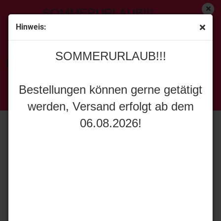
SOMMERURLAUB!!!
Hinweis:
« Erster
[<zurück]
weiter »
Letzter »
SOMMERURLAUB!!!
20
Artikel in dieser Kategorie
Bestellungen können gerne getätigt
IMC Models 32-0225 TADANO AC5.250-1 WIESBAUER
werden, Versand erfolgt ab dem
Bestellungen können gerne getätigt
06.08.2026!
werden, Versand erfolgt ab dem
06.08.2026!